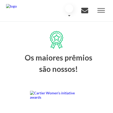
Os maiores prêmios
são nossos!