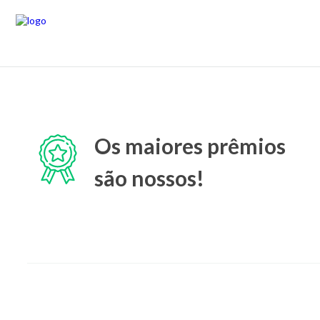
Os maiores prêmios
são nossos!