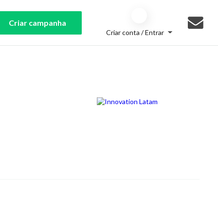
Criar campanha
Criar conta / Entrar