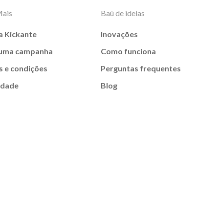
Mais
Baú de ideias
a Kickante
Inovações
 uma campanha
Como funciona
 e condições
Perguntas frequentes
idade
Blog