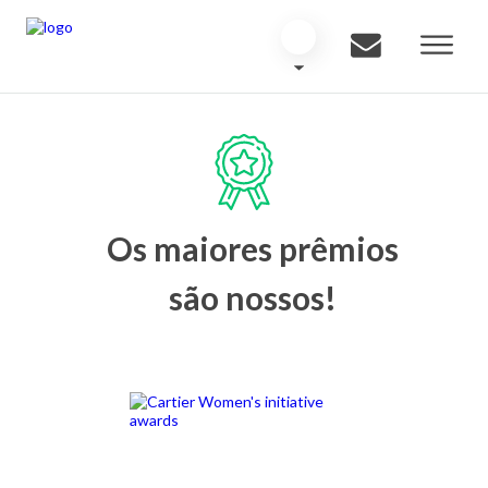
Os maiores prêmios
são nossos!