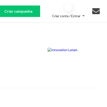
Criar campanha
Criar conta / Entrar