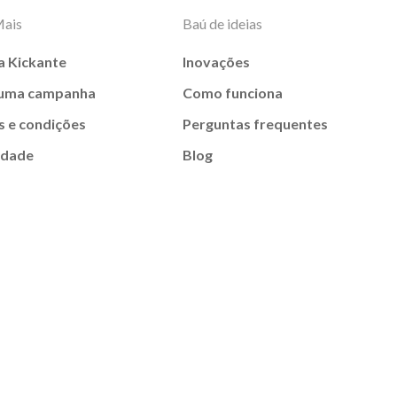
Mais
Baú de ideias
a Kickante
Inovações
 uma campanha
Como funciona
 e condições
Perguntas frequentes
idade
Blog