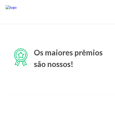
Os maiores prêmios
são nossos!