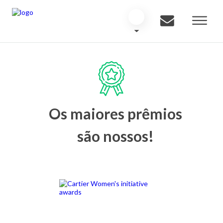
Os maiores prêmios
são nossos!