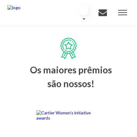
Os maiores prêmios
são nossos!