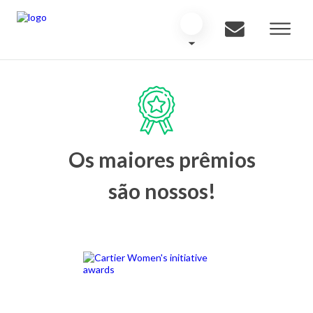
Os maiores prêmios
são nossos!