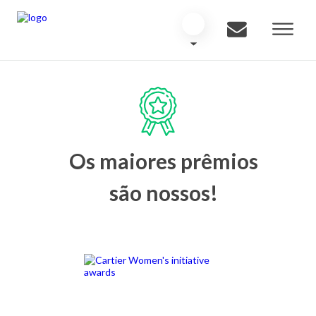
Os maiores prêmios
são nossos!