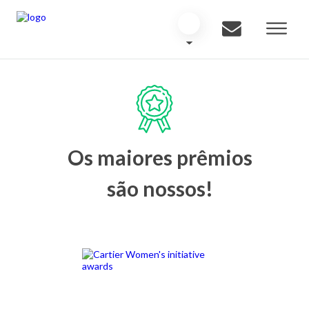
Os maiores prêmios
são nossos!