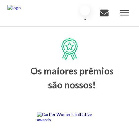
Os maiores prêmios
são nossos!