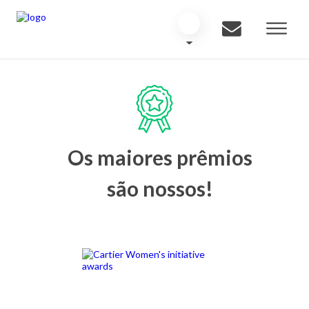
Os maiores prêmios
são nossos!