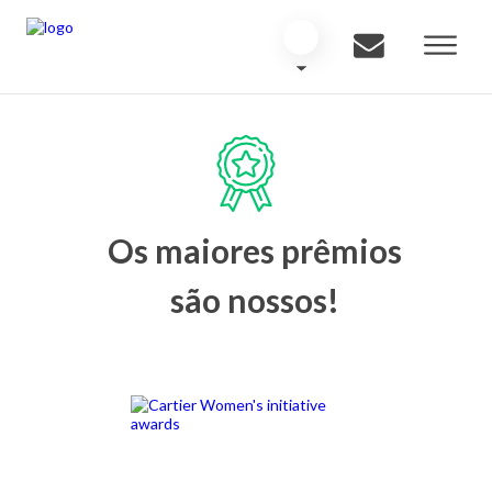
Os maiores prêmios
são nossos!