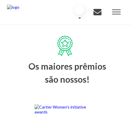
Os maiores prêmios
são nossos!