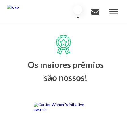
Os maiores prêmios
são nossos!