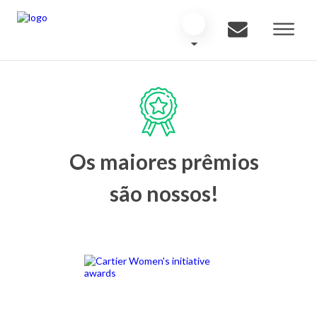
Os maiores prêmios
são nossos!