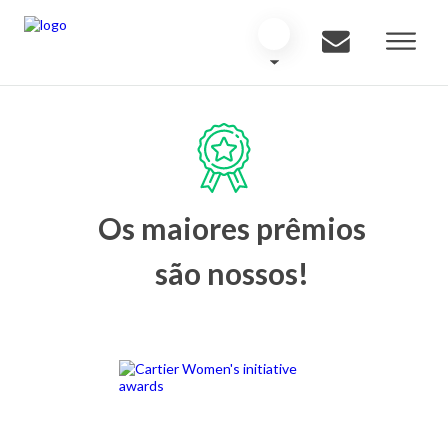
Os maiores prêmios
são nossos!