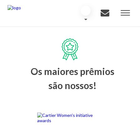
Os maiores prêmios
são nossos!