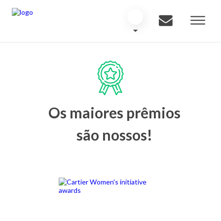
Os maiores prêmios
são nossos!