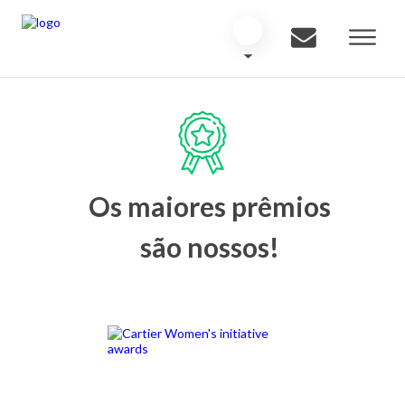
Os maiores prêmios
são nossos!