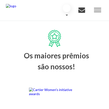
Os maiores prêmios
são nossos!