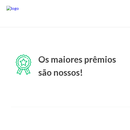
Os maiores prêmios
são nossos!