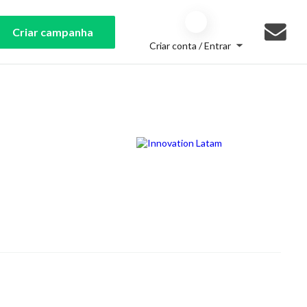
Criar campanha
Criar conta / Entrar