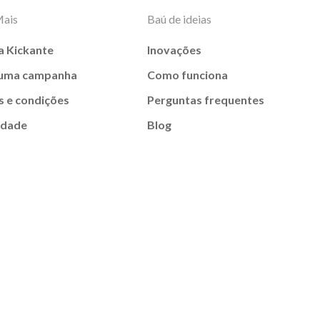
Mais
Baú de ideias
a Kickante
Inovações
 uma campanha
Como funciona
 e condições
Perguntas frequentes
idade
Blog