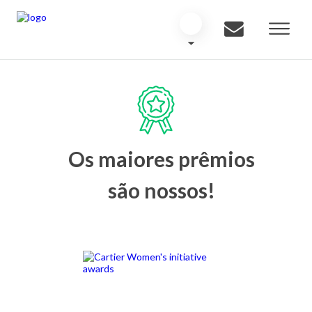
Os maiores prêmios
são nossos!