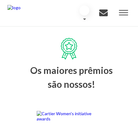
Os maiores prêmios
são nossos!