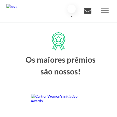
Os maiores prêmios
são nossos!