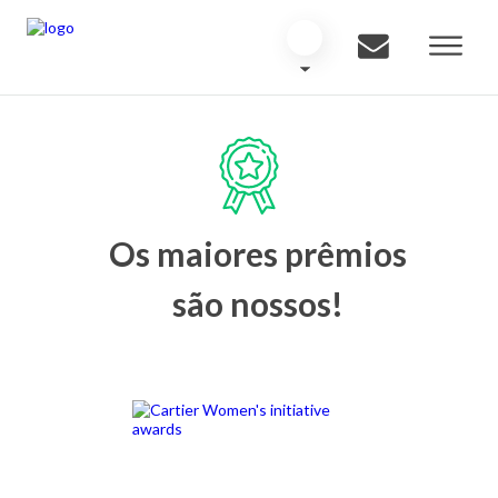
Os maiores prêmios
são nossos!