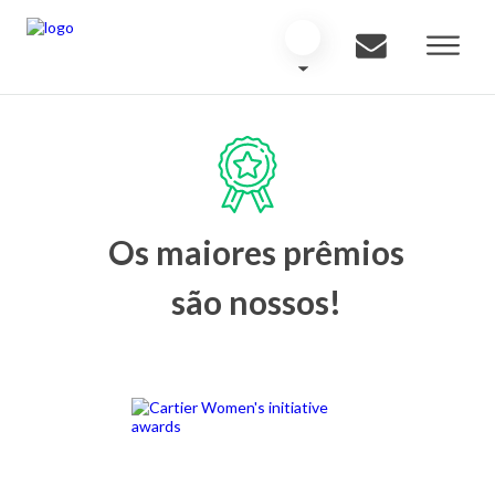
Os maiores prêmios
são nossos!