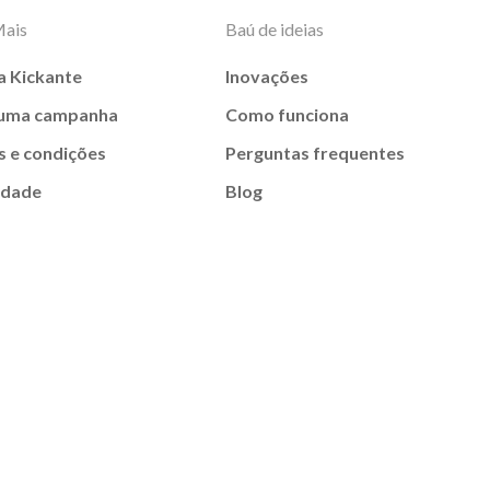
Mais
Baú de ideias
a Kickante
Inovações
 uma campanha
Como funciona
 e condições
Perguntas frequentes
idade
Blog