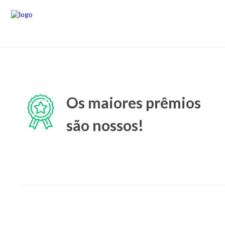
Os maiores prêmios
são nossos!