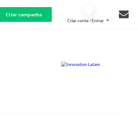
Criar campanha
Criar conta / Entrar