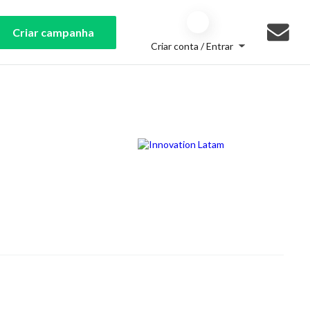
Criar campanha
Criar conta / Entrar