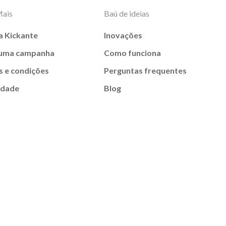
Mais
Baú de ideias
a Kickante
Inovações
 uma campanha
Como funciona
 e condições
Perguntas frequentes
idade
Blog