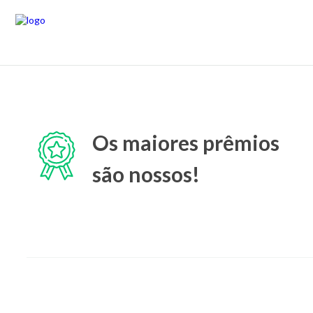
Os maiores prêmios
são nossos!