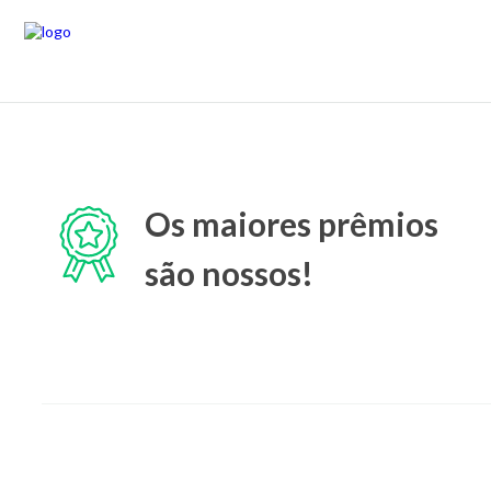
Os maiores prêmios
são nossos!