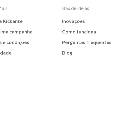
Mais
Baú de ideias
a Kickante
Inovações
 uma campanha
Como funciona
 e condições
Perguntas frequentes
idade
Blog