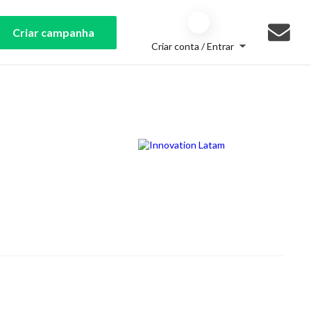
Criar campanha
Criar conta / Entrar