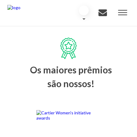
Os maiores prêmios
são nossos!