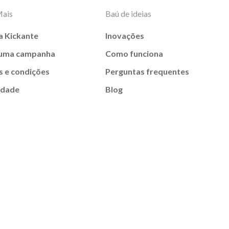
Mais
Baú de ideias
a Kickante
Inovações
 uma campanha
Como funciona
 e condições
Perguntas frequentes
idade
Blog