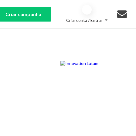
Criar campanha
Criar conta / Entrar