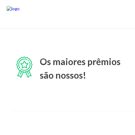
Os maiores prêmios
são nossos!