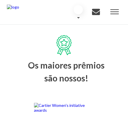
Os maiores prêmios
são nossos!