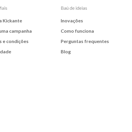
Mais
Baú de ideias
a Kickante
Inovações
 uma campanha
Como funciona
 e condições
Perguntas frequentes
idade
Blog