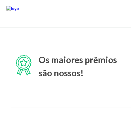
Os maiores prêmios
são nossos!