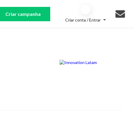
Criar campanha
Criar conta / Entrar