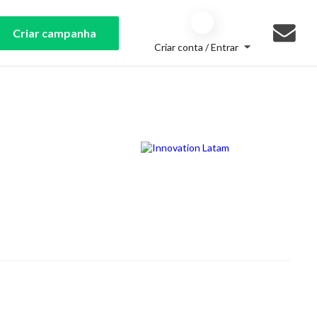
Criar campanha
Criar conta / Entrar