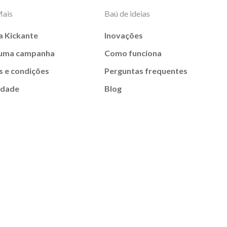
Mais
Baú de ideias
a Kickante
Inovações
 uma campanha
Como funciona
 e condições
Perguntas frequentes
idade
Blog