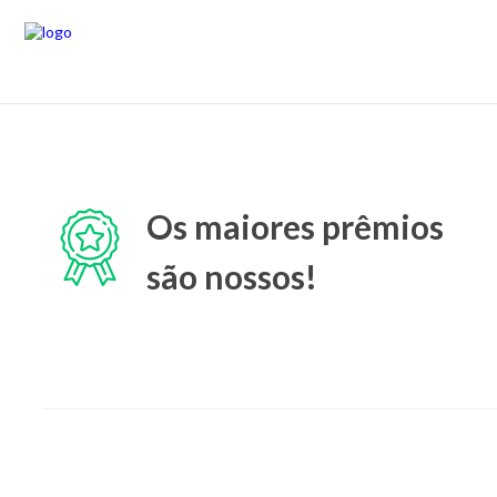
Os maiores prêmios
são nossos!