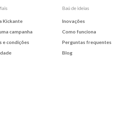
Mais
Baú de ideias
a Kickante
Inovações
 uma campanha
Como funciona
 e condições
Perguntas frequentes
idade
Blog