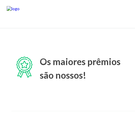
Os maiores prêmios
são nossos!