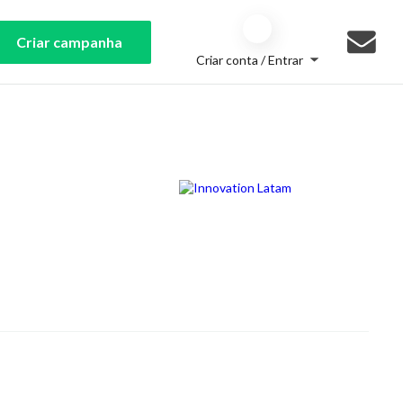
Criar campanha
Criar conta / Entrar