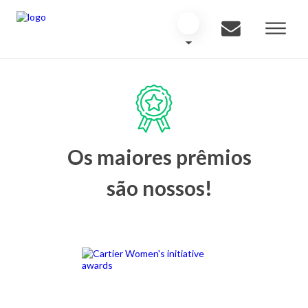
Os maiores prêmios
são nossos!