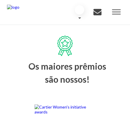
Os maiores prêmios
são nossos!