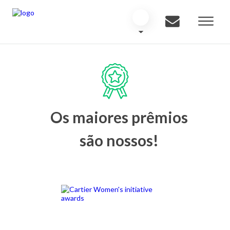
Os maiores prêmios
são nossos!