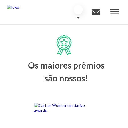
Os maiores prêmios
são nossos!