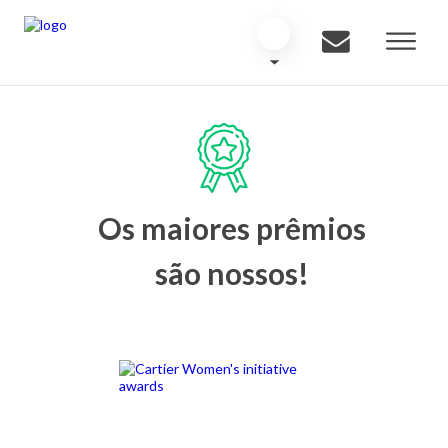
Os maiores prêmios
são nossos!