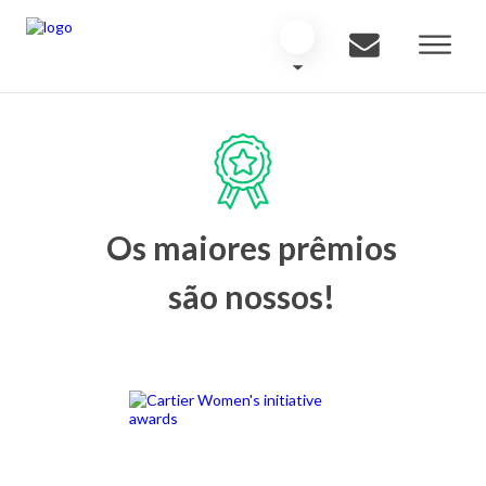
Os maiores prêmios
são nossos!