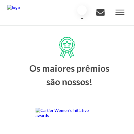
Os maiores prêmios
são nossos!