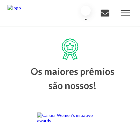
Os maiores prêmios
são nossos!