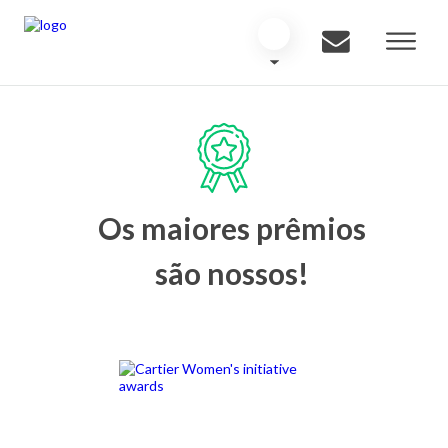
Os maiores prêmios
são nossos!