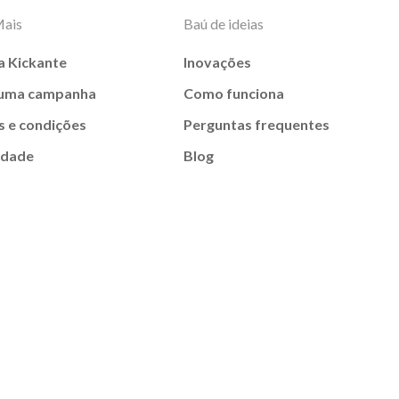
Mais
Baú de ideias
a Kickante
Inovações
 uma campanha
Como funciona
 e condições
Perguntas frequentes
idade
Blog