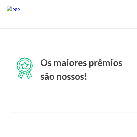
Os maiores prêmios
são nossos!