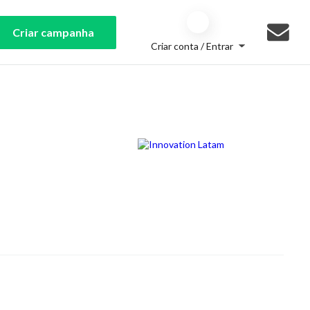
Criar campanha
Criar conta / Entrar