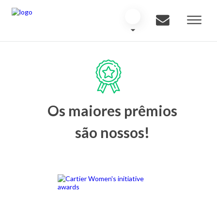
Os maiores prêmios
são nossos!