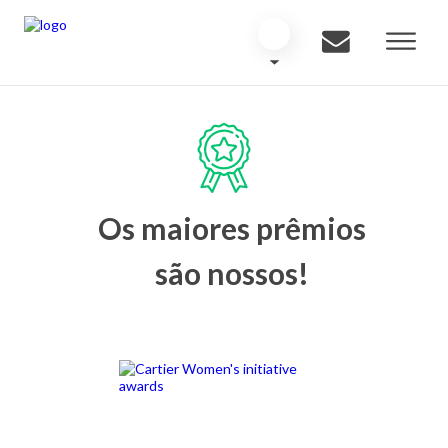
Os maiores prêmios
são nossos!