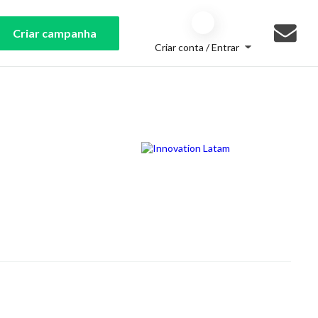
Criar campanha
Criar conta / Entrar