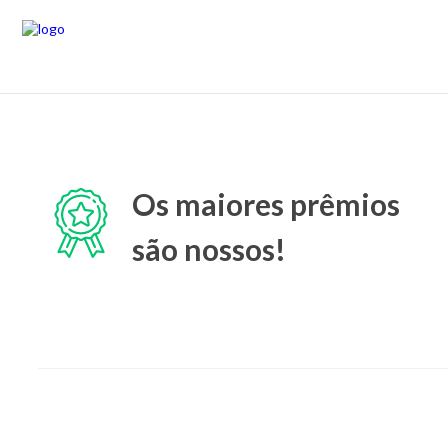
Os maiores prêmios
são nossos!