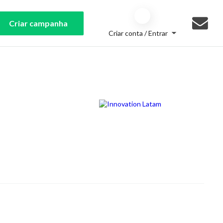
Criar campanha
Criar conta / Entrar