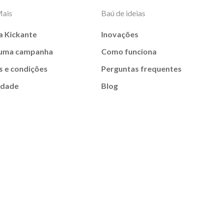
Mais
Baú de ideias
a Kickante
Inovações
 uma campanha
Como funciona
 e condições
Perguntas frequentes
idade
Blog