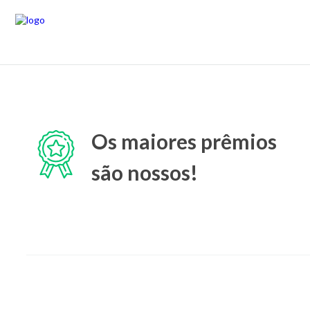
Os maiores prêmios
são nossos!