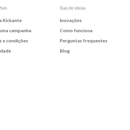
Mais
Baú de ideias
a Kickante
Inovações
 uma campanha
Como funciona
 e condições
Perguntas frequentes
idade
Blog