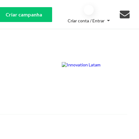
Criar campanha
Criar conta / Entrar