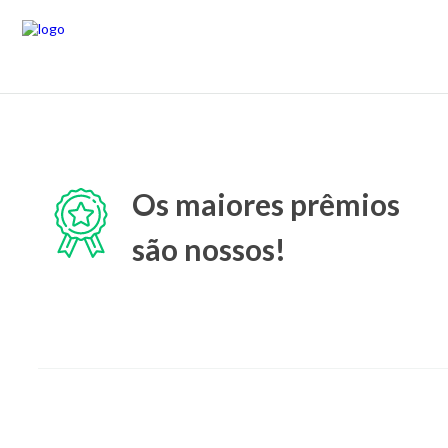
Os maiores prêmios
são nossos!